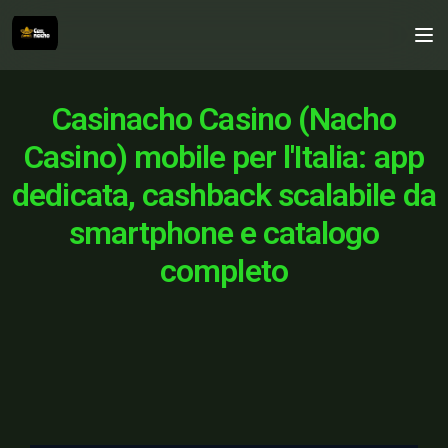
Casinacho Casino (Nacho
Casino) mobile per l'Italia: app
dedicata, cashback scalabile da
smartphone e catalogo
completo