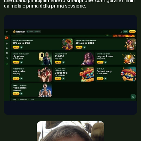
che usano principalmente lo smartphone: configurare i limiti
da mobile prima della prima sessione.