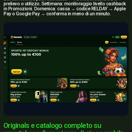
prelievo o utilizzo. Settimana: monitoraggio livello cashback
in Promozioni. Domenica: cassa → codice RELDAY → Apple
Pay o Google Pay → conferma in meno di un minuto.
Originals e catalogo completo su